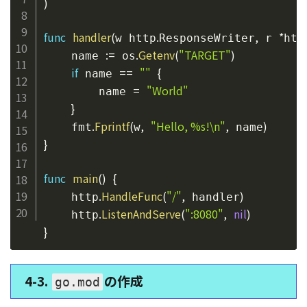
)
func
handler
(
.
,
*
w http
ResponseWriter
 r 
htt
:=
.
Getenv
(
"TARGET"
)
	name 
 os
if
==
""
{
 name 
=
"World"
		name 
}
.
Fprintf
(
,
"Hello, %s!\n"
,
)
	fmt
w
 name
}
func
main
(
)
{
.
HandleFunc
(
"/"
,
)
	http
 handler
.
ListenAndServe
(
":8080"
,
nil
)
	http
}
4-3.
の作成
go.mod