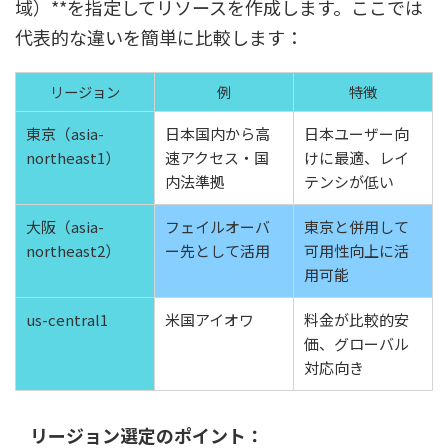
域）**を指定してリソースを作成します。ここでは
代表的な違いを簡単に比較します：
リージョン
例
特徴
東京（asia-
日本国内から高
日本ユーザー向
northeast1）
速アクセス・国
けに最適、レイ
内法準拠
テンシが低い
大阪（asia-
フェイルオーバ
東京と併用して
northeast2）
ー先として活用
可用性向上に活
用可能
us-central1
米国アイオワ
料金が比較的安
価、グローバル
対応向き
リージョン選定のポイント：