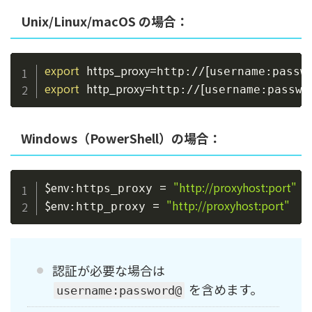
Unix/Linux/macOS の場合：
Copy
export
https_proxy
=
[
http://
username:passw
export
http_proxy
=
[
http://
username:passwo
Windows（PowerShell）の場合：
Copy
$env
=
"http://proxyhost:port"
:https_proxy 
$env
=
"http://proxyhost:port"
:http_proxy 
認証が必要な場合は
を含めます。
username:password@