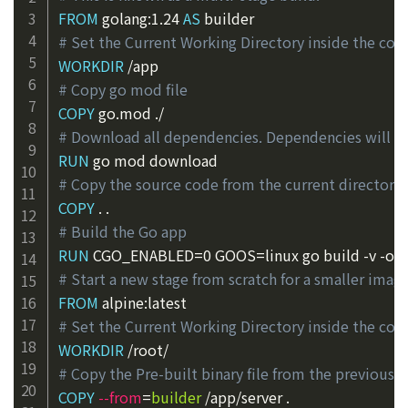
FROM
 golang:1.24 
AS
 builder
# Set the Current Working Directory inside the con
WORKDIR
 /app
# Copy go mod file
COPY
 go.mod ./
# Download all dependencies. Dependencies will be 
RUN
 go mod download
# Copy the source code from the current directory 
COPY
 . .
# Build the Go app
RUN
 CGO_ENABLED=0 GOOS=linux go build -v -o se
# Start a new stage from scratch for a smaller imag
FROM
 alpine:latest
# Set the Current Working Directory inside the con
WORKDIR
 /root/
# Copy the Pre-built binary file from the previous s
COPY
--from
=
builder
 /app/server .