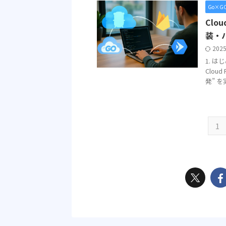
Go×G
Clo
装・
202
1. 
Clou
発” を
1