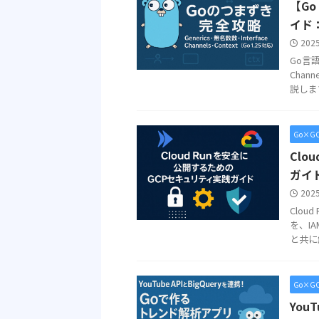
【Go
イド
202
Go言語
Chan
説します
Go×G
Clo
ガイ
202
Clo
を、IA
と共に
Go×G
You