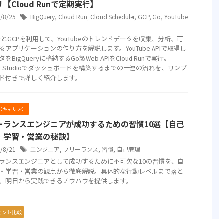
【Cloud Runで定期実行】
5/8/25
BigQuery
,
Cloud Run
,
Cloud Scheduler
,
GCP
,
Go
,
YouTube
語とGCPを利用して、YouTubeのトレンドデータを収集、分析、可
るアプリケーションの作り方を解説します。YouTube APIで取得し
をBigQueryに格納するGo製Web APIをCloud Runで実行。
ker Studioでダッシュボードを構築するまでの一連の流れを、サンプ
ド付きで詳しく紹介します。
er（キャリア）
ーランスエンジニアが成功するための習慣10選【自己
・学習・営業の秘訣】
5/8/21
エンジニア
,
フリーランス
,
習慣
,
自己管理
ランスエンジニアとして成功するために不可欠な10の習慣を、自
・学習・営業の観点から徹底解説。具体的な行動レベルまで落と
、明日から実践できるノウハウを提供します。
ェント比較