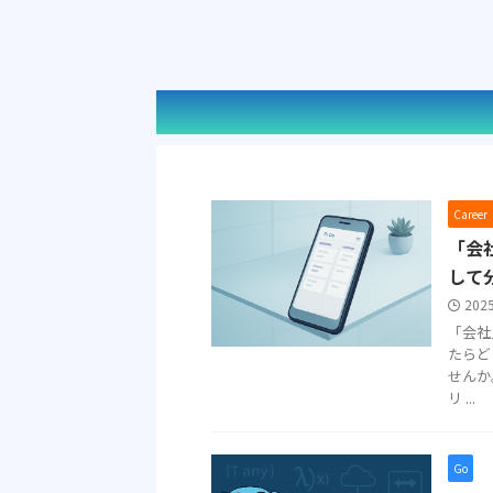
Care
「会
して
202
「会社
たらど
せんか
リ ...
Go