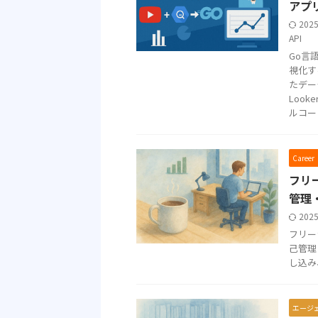
アプリ
202
API
Go言
視化す
たデータ
Loo
ルコー
Care
フリ
管理
202
フリー
己管理
し込み
エージ