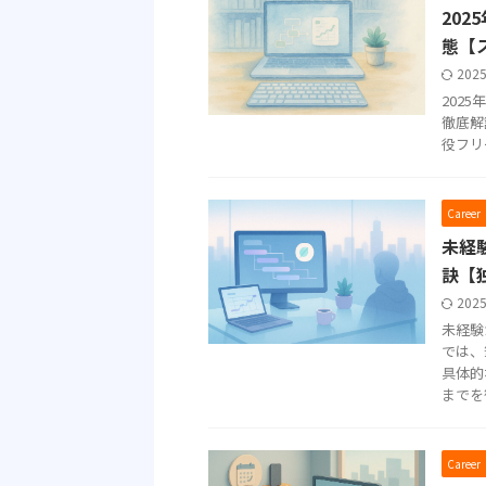
20
態【
202
202
徹底解
役フリ
Care
未経
訣【
202
未経験
では、
具体的
までを
Care