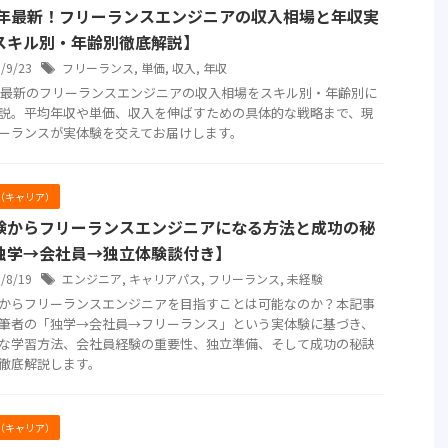
25年最新！フリーランスエンジニアの収入相場と年収実
スキル別・年齢別徹底解説】
5/9/23
フリーランス
,
単価
,
収入
,
年収
5年最新のフリーランスエンジニアの収入相場をスキル別・年齢別に
説。平均年収や単価、収入を伸ばすための具体的な戦略まで、現
ーランスが実体験を交えてお届けします。
er（キャリア）
験からフリーランスエンジニアになる方法と成功の秘
独学→会社員→独立体験談付き】
5/8/19
エンジニア
,
キャリアパス
,
フリーランス
,
未経験
からフリーランスエンジニアを目指すことは可能なのか？本記事
筆者の「独学→会社員→フリーランス」という実体験に基づき、
な学習方法、会社員経験の重要性、独立準備、そして成功の秘訣
徹底解説します。
er（キャリア）