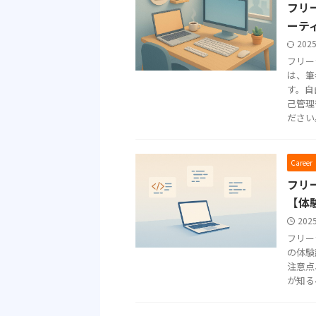
フリ
ーテ
202
フリー
は、筆
す。自
己管理
ださい
Care
フリ
【体
202
フリー
の体験
注意点
が知る