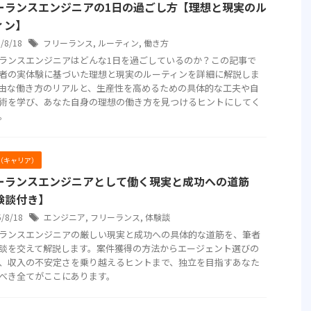
ーランスエンジニアの1日の過ごし方【理想と現実のル
ィン】
5/8/18
フリーランス
,
ルーティン
,
働き方
ランスエンジニアはどんな1日を過ごしているのか？この記事で
者の実体験に基づいた理想と現実のルーティンを詳細に解説しま
由な働き方のリアルと、生産性を高めるための具体的な工夫や自
術を学び、あなた自身の理想の働き方を見つけるヒントにしてく
。
er（キャリア）
ーランスエンジニアとして働く現実と成功への道筋
験談付き】
5/8/18
エンジニア
,
フリーランス
,
体験談
ランスエンジニアの厳しい現実と成功への具体的な道筋を、筆者
談を交えて解説します。案件獲得の方法からエージェント選びの
、収入の不安定さを乗り越えるヒントまで、独立を目指すあなた
べき全てがここにあります。