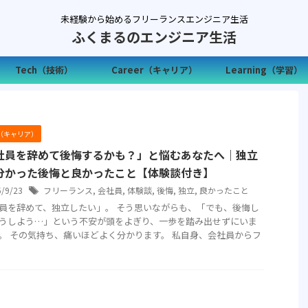
未経験から始めるフリーランスエンジニア生活
ふくまるのエンジニア生活
Tech（技術）
Career（キャリア）
Learning（学習）
er（キャリア）
社員を辞めて後悔するかも？」と悩むあなたへ｜独立
分かった後悔と良かったこと【体験談付き】
5/9/23
フリーランス
,
会社員
,
体験談
,
後悔
,
独立
,
良かったこと
員を辞めて、独立したい」。 そう思いながらも、「でも、後悔し
うしよう…」という不安が頭をよぎり、一歩を踏み出せずにいま
。 その気持ち、痛いほどよく分かります。 私自身、会社員からフ