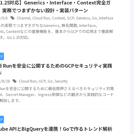
 1.25対応】Generics・Interface・Context完全ガ
：実務でつまずかない設計・実装パターン
5/9/6
Channel
,
Cloud Run
,
Context
,
GCP
,
Generics
,
Go
,
Interface
の実務でつまずきがちなGenerics, 無名関数, Interface,
nels, Contextなどの重要機能を、基本からGCPでの応用まで徹底解
。Go 1.25対応。
CP
ud Runを安全に公開するためのGCPセキュリティ実践
ド
5/8/28
Cloud Run
,
GCP
,
Go
,
Security
ud Runを安全に公開するために最低限押さえるべきセキュリティ対策
M、Secret Manager、Ingress制御などの観点から実践的なコード
解説します。
CP
Tube APIとBigQueryを連携！Goで作るトレンド解析