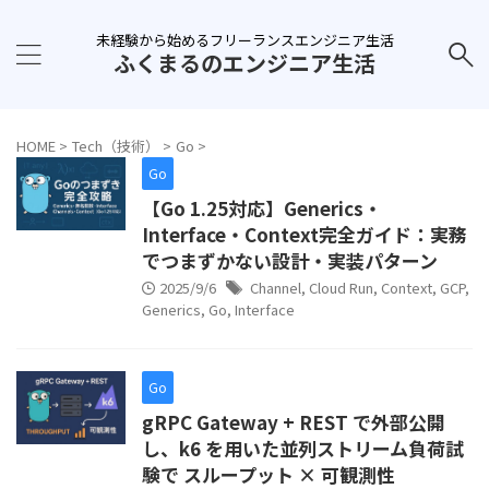
未経験から始めるフリーランスエンジニア生活
ふくまるのエンジニア生活
HOME
>
Tech（技術）
>
Go
>
Go
【Go 1.25対応】Generics・
Interface・Context完全ガイド：実務
でつまずかない設計・実装パターン
2025/9/6
Channel
,
Cloud Run
,
Context
,
GCP
,
Generics
,
Go
,
Interface
Go
gRPC Gateway + REST で外部公開
し、k6 を用いた並列ストリーム負荷試
験で スループット × 可観測性